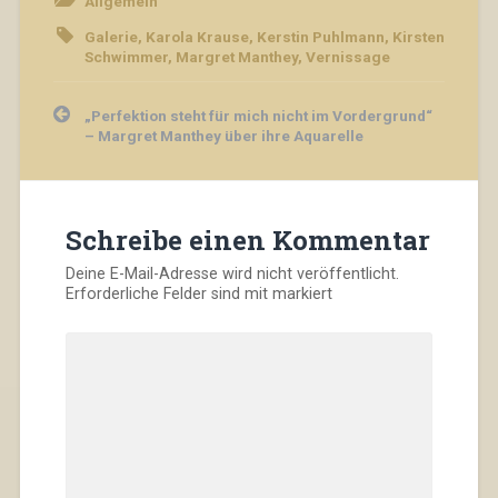
Allgemein
Galerie
,
Karola Krause
,
Kerstin Puhlmann
,
Kirsten
Schwimmer
,
Margret Manthey
,
Vernissage
Beitragsnavigation
„Perfektion steht für mich nicht im Vordergrund“
– Margret Manthey über ihre Aquarelle
Schreibe einen Kommentar
Deine E-Mail-Adresse wird nicht veröffentlicht.
Erforderliche Felder sind mit
markiert