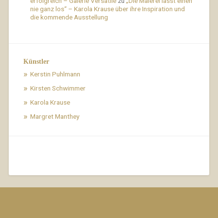
erfolgreich – Galerie Versatile
zu
„Die Malerei lässt einen
nie ganz los“ – Karola Krause über ihre Inspiration und
die kommende Ausstellung
Künstler
Kerstin Puhlmann
Kirsten Schwimmer
Karola Krause
Margret Manthey